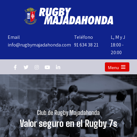
Email
Teléfono
L, M y J
info@rugbymajadahonda.com
91 634 38 21
18:00 -
20:00
Menu
Club de Rugby Majadahonda
Valor seguro en el Rugby 7s