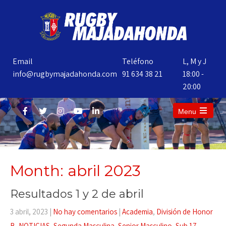
Email
Teléfono
L, M y J
info@rugbymajadahonda.com
91 634 38 21
18:00 -
20:00
Menu
Month:
abril 2023
Resultados 1 y 2 de abril
3 abril, 2023
|
No hay comentarios
|
Academia
,
División de Honor
B
,
NOTICIAS
,
Segunda Masculina
,
Senior Masculino
,
Sub 17