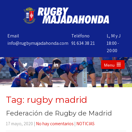
Email
Teléfono
L, M y J
info@rugbymajadahonda.com
91 634 38 21
18:00 -
20:00
Menu
Tag: rugby madrid
Federación de Rugby de Madrid
17 mayo, 2020
|
No hay comentarios
|
NOTICIAS