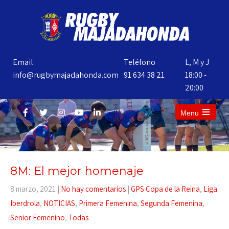
Email
Teléfono
L, M y J
info@rugbymajadahonda.com
91 634 38 21
18:00 -
20:00
Menu
8M: El mejor homenaje
8 marzo, 2021
|
No hay comentarios
|
GPS Copa de la Reina
,
Liga
Iberdrola
,
NOTICIAS
,
Primera Femenina
,
Segunda Femenina
,
Senior Femenino
,
Todas