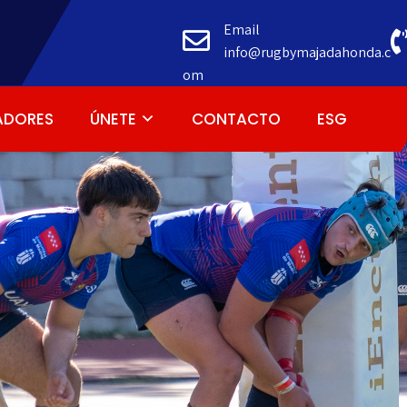
Email
info@rugbymajadahonda.c
om
ADORES
ÚNETE
CONTACTO
ESG