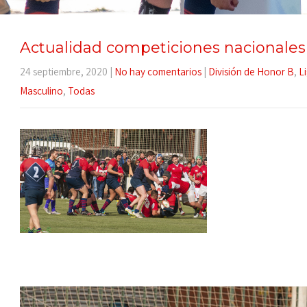
Actualidad competiciones nacionales
24 septiembre, 2020
|
No hay comentarios
|
División de Honor B
,
L
Masculino
,
Todas