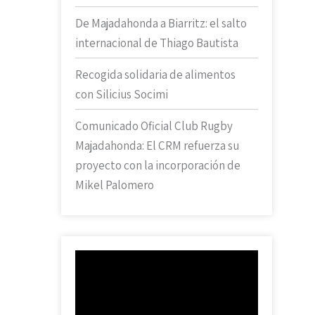
De Majadahonda a Biarritz: el salto
internacional de Thiago Bautista
Recogida solidaria de alimentos
con Silicius Socimi
Comunicado Oficial Club Rugby
Majadahonda: El CRM refuerza su
proyecto con la incorporación de
Mikel Palomero