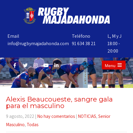
Email
Teléfono
L, M y J
info@rugbymajadahonda.com
91 634 38 21
18:00 -
20:00
Menu
Alexis Beaucoueste, sangre gala
para el masculino
9 agosto, 2022
|
No hay comentarios
|
NOTICIAS
,
Senior
Masculino
,
Todas