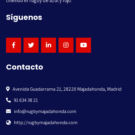
tiñendo el rugby de azul y rojo.
Síguenos
Contacto
Avenida Guadarrama 21, 28220 Majadahonda, Madrid
91 634 38 21
info@rugbymajadahonda.com
http://rugbymajadahonda.com