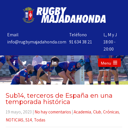
Email
Teléfono
L, M y J
info@rugbymajadahonda.com
91 634 38 21
18:00 -
20:00
Menu
Sub14, terceros de España en una
temporada histórica
19 mayo, 2023
|
No hay comentarios
|
Academia
,
Club
,
Crónicas
,
NOTICIAS
,
S14
,
Todas