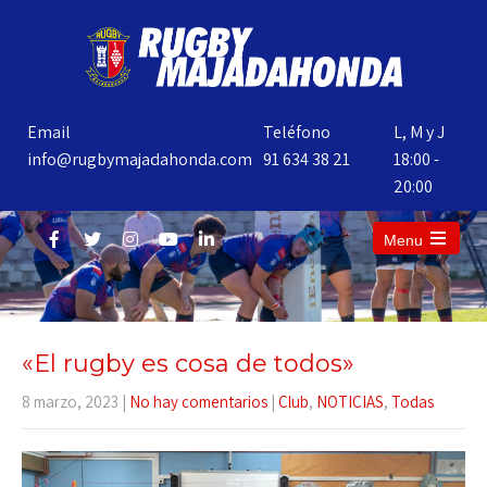
Email
Teléfono
L, M y J
info@rugbymajadahonda.com
91 634 38 21
18:00 -
20:00
Menu
«El rugby es cosa de todos»
8 marzo, 2023
|
No hay comentarios
|
Club
,
NOTICIAS
,
Todas