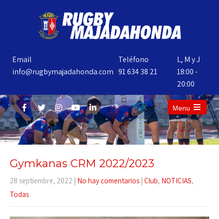
Email
Teléfono
L, M y J
info@rugbymajadahonda.com
91 634 38 21
18:00 -
20:00
Menu
Gymkanas CRM 2022/2023
28 septiembre, 2022
|
No hay comentarios
|
Club
,
NOTICIAS
,
Todas