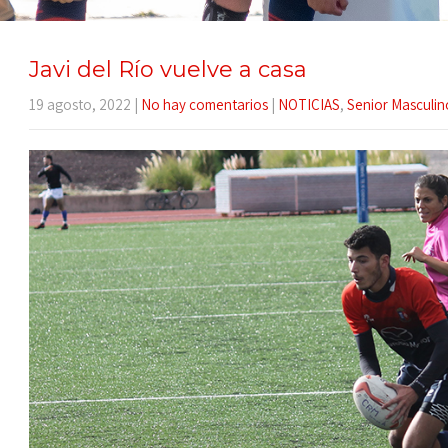
Javi del Río vuelve a casa
19 agosto, 2022
|
No hay comentarios
|
NOTICIAS
,
Senior Masculin