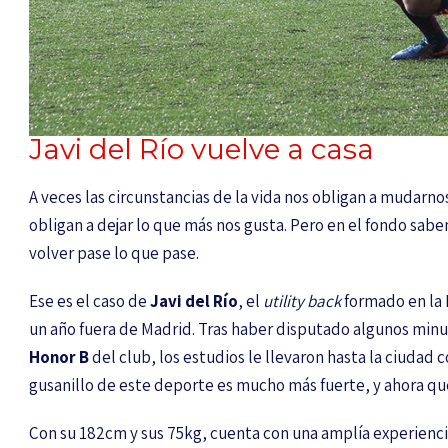
Javi del Río vuelve a casa
A veces las circunstancias de la vida nos obligan a mudarno
obligan a dejar lo que más nos gusta. Pero en el fondo sa
volver pase lo que pase.
Ese es el caso de
Javi del Río
, el
utility back
formado en la
un año fuera de Madrid. Tras haber disputado algunos min
Honor B
del club, los estudios le llevaron hasta la ciudad
gusanillo de este deporte es mucho más fuerte, y ahora qu
Con su 182cm y sus 75kg, cuenta con una amplía experiencia