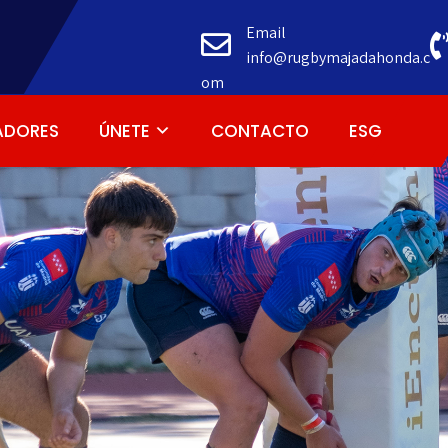
Email
info@rugbymajadahonda.c
om
ADORES
ÚNETE
CONTACTO
ESG