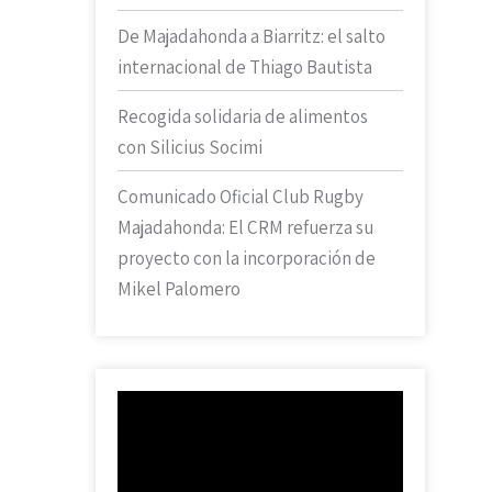
De Majadahonda a Biarritz: el salto
internacional de Thiago Bautista
Recogida solidaria de alimentos
con Silicius Socimi
Comunicado Oficial Club Rugby
Majadahonda: El CRM refuerza su
proyecto con la incorporación de
Mikel Palomero