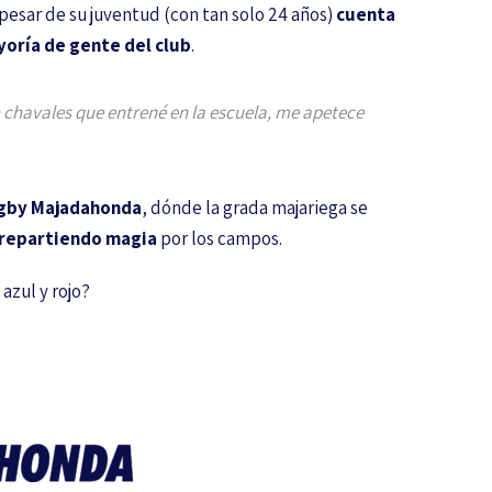
esar de su juventud (con tan solo 24 años)
cuenta
yoría de gente del club
.
chavales que entrené en la escuela, me apetece
gby Majadahonda
, dónde la grada majariega se
o repartiendo magia
por los campos.
azul y rojo?