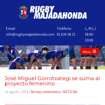
Email
Teléfono
L, M y J
info@rugbymajadahonda.com
91 634 38 21
18:00 -
20:00
Menu
José Miguel Gorrotxategi se suma al
proyecto femenino
14 agosto, 2019
|
No hay comentarios
|
NOTICIAS