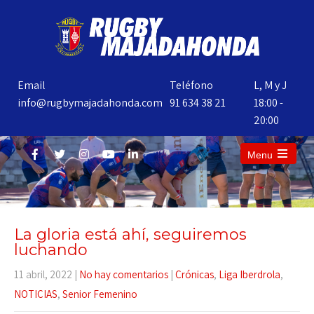
Email
Teléfono
L, M y J
info@rugbymajadahonda.com
91 634 38 21
18:00 -
20:00
Menu
La gloria está ahí, seguiremos
luchando
11 abril, 2022
|
No hay comentarios
|
Crónicas
,
Liga Iberdrola
,
NOTICIAS
,
Senior Femenino