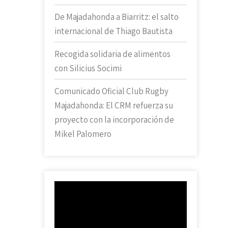
De Majadahonda a Biarritz: el salto
internacional de Thiago Bautista
Recogida solidaria de alimentos
con Silicius Socimi
Comunicado Oficial Club Rugby
Majadahonda: El CRM refuerza su
proyecto con la incorporación de
Mikel Palomero