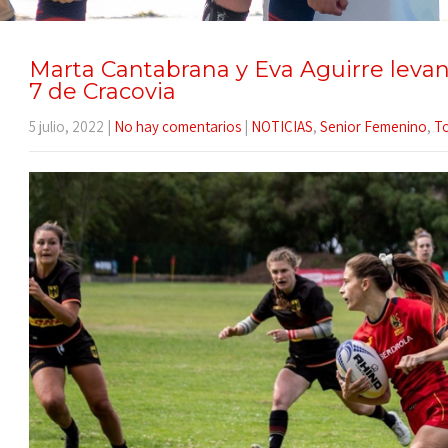
Marta Cantabrana y Eva Aguirre levan
7 de Cracovia
5 julio, 2022
|
No hay comentarios
|
NOTICIAS
,
Senior Femenino
,
T