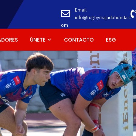
Email
info@rugbymajadahonda.c
om
ADORES
ÚNETE
CONTACTO
ESG