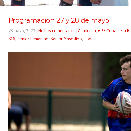
Programación 27 y 28 de mayo
23 mayo, 2023
|
No hay comentarios
|
Academia
,
GPS Copa de la R
S16
,
Senior Femenino
,
Senior Masculino
,
Todas