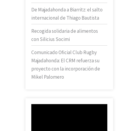
De Majadahonda a Biarritz: el salto
internacional de Thiago Bautista
Recogida solidaria de alimentos
con Silicius Socimi
Comunicado Oficial Club Rugby
Majadahonda: El CRM refuerza su
proyecto con la incorporación de
Mikel Palomero