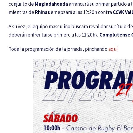
conjunto de
Magiadahonda
arrancará su primer partido a 
mientras de
Rhinas
emepzará a las 12:20h contra
CCVK Val
A su vez, el equipo masculino buscará revalidar su título d
deberán enfrentarse primero a las 11:20h a
Complutense C
Toda la programación de la jornada, pinchando
aquí
.