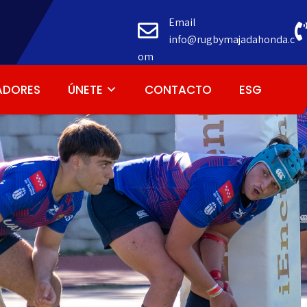
Email
info@rugbymajadahonda.c
om
ADORES
ÚNETE
CONTACTO
ESG