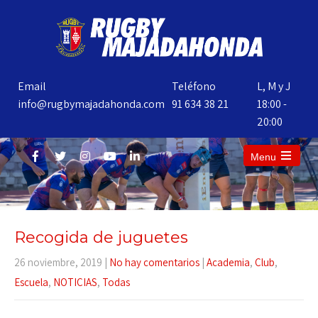
Email
Teléfono
L, M y J
info@rugbymajadahonda.com
91 634 38 21
18:00 -
20:00
Menu
Recogida de juguetes
26 noviembre, 2019
|
No hay comentarios
|
Academia
,
Club
,
Escuela
,
NOTICIAS
,
Todas