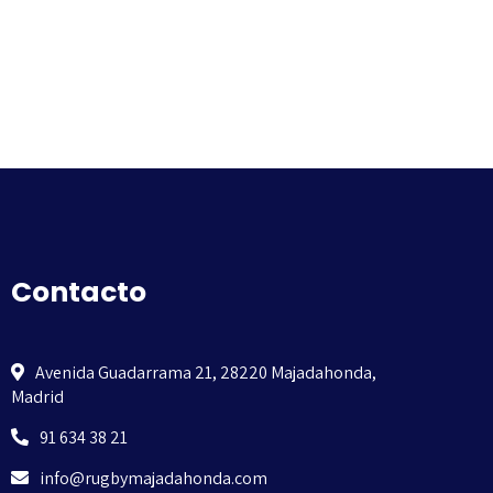
Contacto
Avenida Guadarrama 21, 28220 Majadahonda,
Madrid
91 634 38 21
info@rugbymajadahonda.com