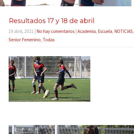
Resultados 17 y 18 de abril
19 abril, 2021
|
No hay comentarios
|
Academia
,
Escuela
,
NOTICIAS
Senior Femenino
,
Todas