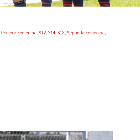
,
Primera Femenina
,
S12
,
S14
,
S18
,
Segunda Femenina
,