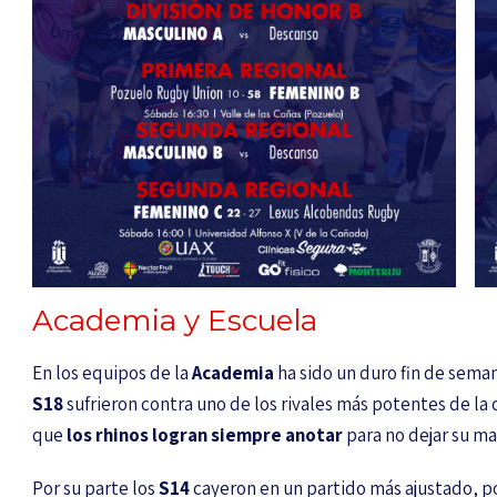
Academia y Escuela
En los equipos de la
Academia
ha sido un duro fin de sema
S18
sufrieron contra uno de los rivales más potentes de l
que
los rhinos logran siempre anotar
para no dejar su ma
Por su parte los
S14
cayeron en un partido más ajustado, p