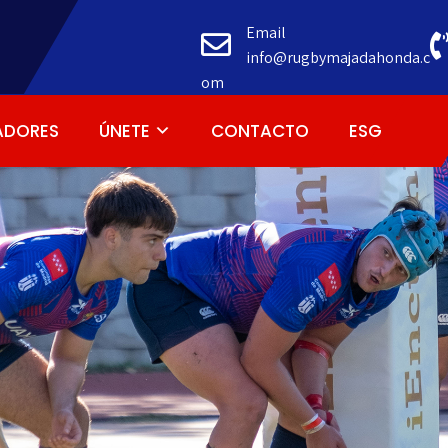
Email
info@rugbymajadahonda.c
om
ADORES
ÚNETE
CONTACTO
ESG