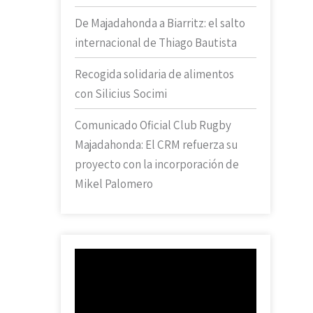
De Majadahonda a Biarritz: el salto
internacional de Thiago Bautista
Recogida solidaria de alimentos
con Silicius Socimi
Comunicado Oficial Club Rugby
Majadahonda: El CRM refuerza su
proyecto con la incorporación de
Mikel Palomero