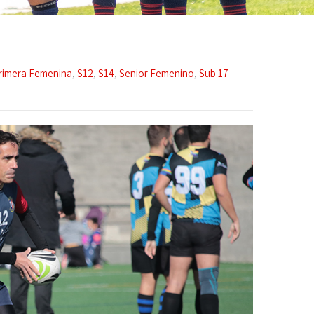
rimera Femenina
,
S12
,
S14
,
Senior Femenino
,
Sub 17