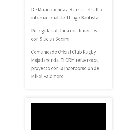
De Majadahonda a Biarritz: el salto
internacional de Thiago Bautista
Recogida solidaria de alimentos
con Silicius Socimi
Comunicado Oficial Club Rugby
Majadahonda: El CRM refuerza su
proyecto con la incorporación de
Mikel Palomero