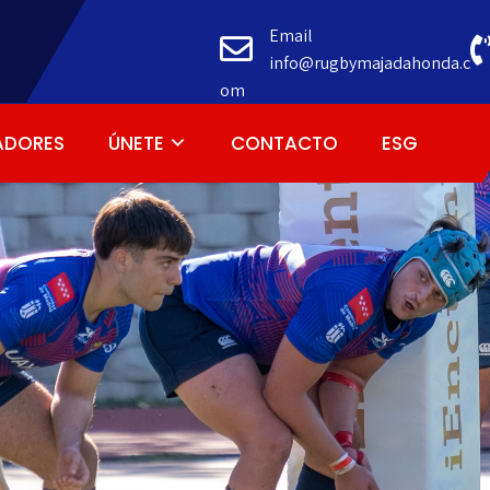
Email
info@rugbymajadahonda.c
om
ADORES
ÚNETE
CONTACTO
ESG