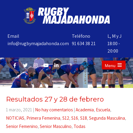
Email
Teléfono
L, M y J
info@rugbymajadahonda.com
91 634 38 21
18:00 -
20:00
Menu
Resultados 27 y 28 de febrero
1 marzo, 2021
|
No hay comentarios
|
Academia
,
Escuela
,
NOTICIAS
,
Primera Femenina
,
S12
,
S16
,
S18
,
Segunda Masculina
,
Senior Femenino
,
Senior Masculino
,
Todas