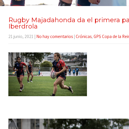
Rugby Majadahonda da el primera pas
Iberdrola
21 junio, 2021
|
No hay comentarios
|
Crónicas
,
GPS Copa de la Rei