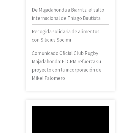
De Majadahonda a Biarritz: el salto
internacional de Thiago Bautista
Recogida solidaria de alimentos
con Silicius Socimi
Comunicado Oficial Club Rugby
Majadahonda: El CRM refuerza su
proyecto con la incorporación de
Mikel Palomero