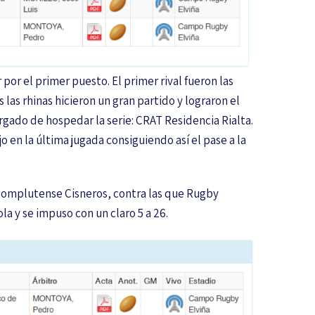
r por el primer puesto. El primer rival fueron las
las rhinas hicieron un gran partido y lograron el
argado de hospedar la serie: CRAT Residencia Rialta.
o en la última jugada consiguiendo así el pase a la
e Complutense Cisneros, contra las que Rugby
la y se impuso con un claro 5 a 26.