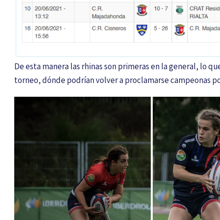
De esta manera las rhinas son primeras en la general, lo que
torneo, dónde podrían volver a proclamarse campeonas po