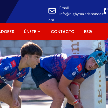
Email
info@rugbymajadahonda.c
om
ADORES
ÚNETE
CONTACTO
ESG