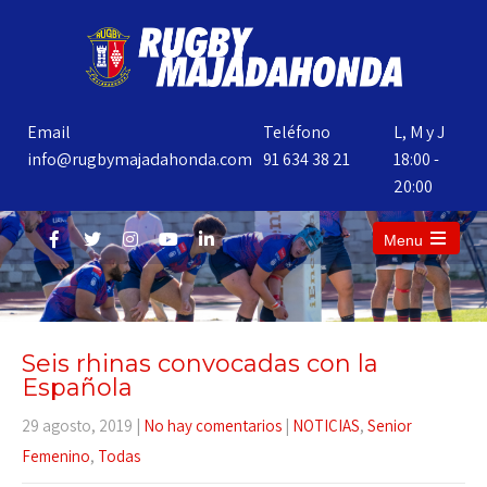
Email
Teléfono
L, M y J
info@rugbymajadahonda.com
91 634 38 21
18:00 -
20:00
Menu
Seis rhinas convocadas con la
Española
29 agosto, 2019
|
No hay comentarios
|
NOTICIAS
,
Senior
Femenino
,
Todas