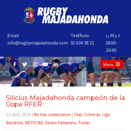
Email
Teléfono
L, M y J
info@rugbymajadahonda.com
91 634 38 21
18:00 -
20:00
Menu
Silicius Majadahonda campeón de la
Copa RFER
22 abril, 2024
|
No hay comentarios
|
Club
,
Crónicas
,
Liga
Iberdrola
,
NOTICIAS
,
Senior Femenino
,
Todas