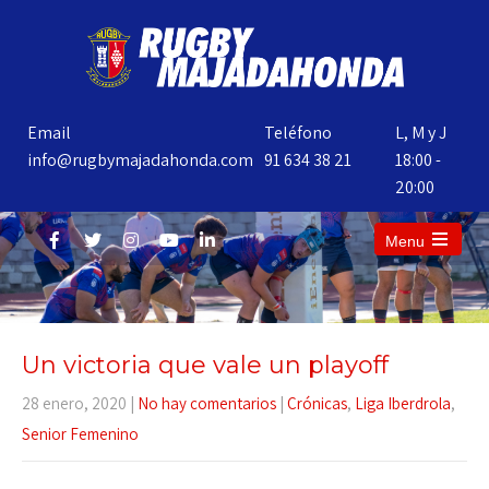
Email
Teléfono
L, M y J
info@rugbymajadahonda.com
91 634 38 21
18:00 -
20:00
Menu
Un victoria que vale un playoff
28 enero, 2020
|
No hay comentarios
|
Crónicas
,
Liga Iberdrola
,
Senior Femenino