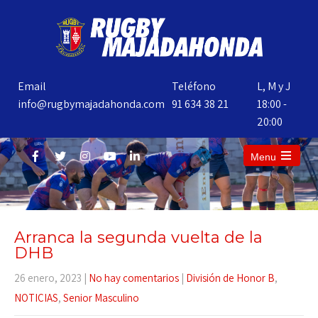
Email
Teléfono
L, M y J
info@rugbymajadahonda.com
91 634 38 21
18:00 -
20:00
Menu
Arranca la segunda vuelta de la
DHB
26 enero, 2023
|
No hay comentarios
|
División de Honor B
,
NOTICIAS
,
Senior Masculino