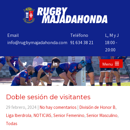
Email
Teléfono
L, M y J
info@rugbymajadahonda.com
91 634 38 21
18:00 -
20:00
Menu
Doble sesión de visitantes
29 febrero, 2024
|
No hay comentarios
|
División de Honor B
,
Liga Iberdrola
,
NOTICIAS
,
Senior Femenino
,
Senior Masculino
,
Todas