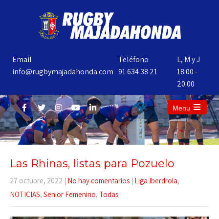
Email
Teléfono
L, M y J
info@rugbymajadahonda.com
91 634 38 21
18:00 -
20:00
Menu
Las Rhinas, listas para Pozuelo
27 octubre, 2022
|
No hay comentarios
|
Liga Iberdrola
,
NOTICIAS
,
Senior Femenino
,
Todas