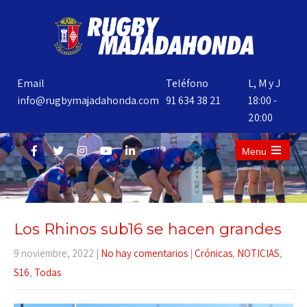
Email
Teléfono
L, M y J
info@rugbymajadahonda.com
91 634 38 21
18:00 -
20:00
Menu
Los Rhinos sub16 se hacen grandes
9 noviembre, 2022
|
No hay comentarios
|
Crónicas
,
NOTICIAS
,
S16
,
Todas