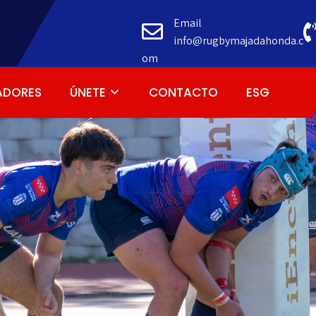
Email
info@rugbymajadahonda.c
om
ADORES
ÚNETE
CONTACTO
ESG