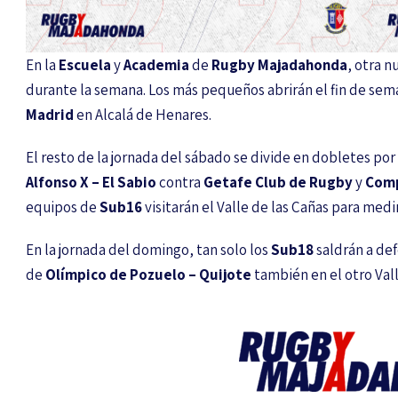
En la
Escuela
y
Academia
de
Rugby Majadahonda
, otra n
durante la semana. Los más pequeños abrirán el fin de sema
Madrid
en Alcalá de Henares.
El resto de la jornada del sábado se divide en dobletes por
Alfonso X – El Sabio
contra
Getafe Club de Rugby
y
Comp
equipos de
Sub16
visitarán el Valle de las Cañas para med
En la jornada del domingo, tan solo los
Sub18
saldrán a def
de
Olímpico de Pozuelo – Quijote
también en el otro Vall