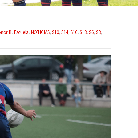
onor B
,
Escuela
,
NOTICIAS
,
S10
,
S14
,
S16
,
S18
,
S6
,
S8
,