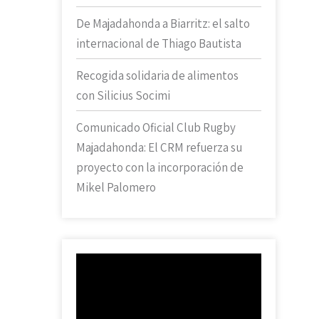
De Majadahonda a Biarritz: el salto
internacional de Thiago Bautista
Recogida solidaria de alimentos
con Silicius Socimi
Comunicado Oficial Club Rugby
Majadahonda: El CRM refuerza su
proyecto con la incorporación de
Mikel Palomero