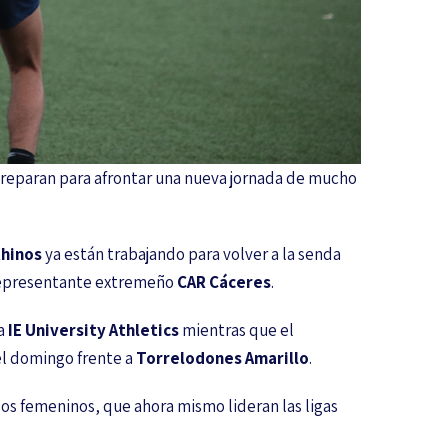
reparan para afrontar una nueva jornada de mucho
hinos
ya están trabajando para volver a la senda
l representante extremeño
CAR Cáceres
.
 a
IE University Athletics
mientras que el
l domingo frente a
Torrelodones Amarillo
.
os femeninos, que ahora mismo lideran las ligas