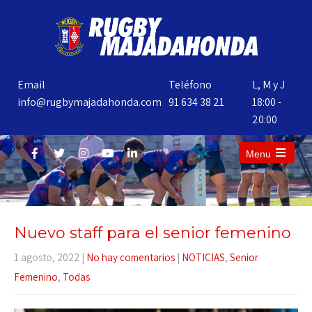
Email
Teléfono
L, M y J
info@rugbymajadahonda.com
91 634 38 21
18:00 -
20:00
Menu
Nuevo staff para el senior femenino
1 agosto, 2022
|
No hay comentarios
|
NOTICIAS
,
Senior
Femenino
,
Todas