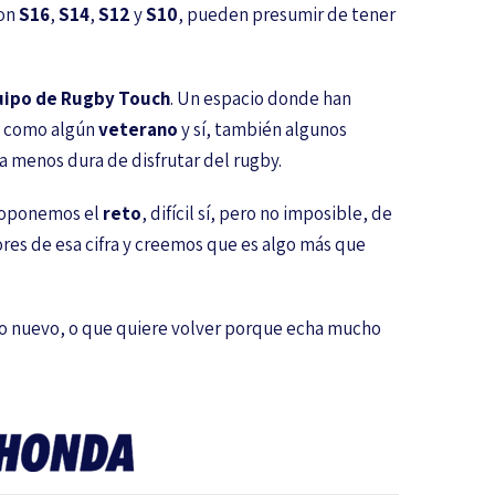
son
S16
,
S14
,
S12
y
S10
, pueden presumir de tener
ipo de Rugby Touch
. Un espacio donde han
, como algún
veterano
y sí, también algunos
 menos dura de disfrutar del rugby.
proponemos el
reto
, difícil sí, pero no imposible, de
ores de esa cifra y creemos que es algo más que
go nuevo, o que quiere volver porque echa mucho