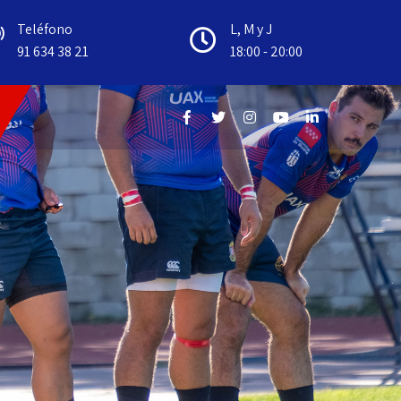
Teléfono
L, M y J
91 634 38 21
18:00 - 20:00