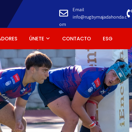
Email
info@rugbymajadahonda.c
om
ADORES
ÚNETE
CONTACTO
ESG