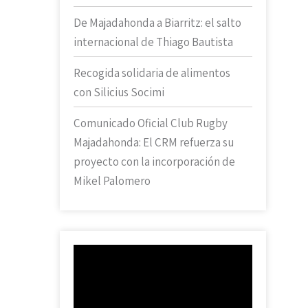
De Majadahonda a Biarritz: el salto
internacional de Thiago Bautista
Recogida solidaria de alimentos
con Silicius Socimi
Comunicado Oficial Club Rugby
Majadahonda: El CRM refuerza su
proyecto con la incorporación de
Mikel Palomero