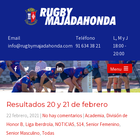
Email
Teléfono
L, M y J
info@rugbymajadahonda.com
91 634 38 21
18:00 -
20:00
Menu
Resultados 20 y 21 de febrero
22 febrero, 2021
|
No hay comentarios
|
Academia
,
División de
Honor B
,
Liga Iberdrola
,
NOTICIAS
,
S14
,
Senior Femenino
,
Senior Masculino
,
Todas