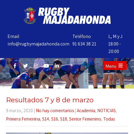
Email
Teléfono
L, M y J
info@rugbymajadahonda.com
91 634 38 21
18:00 -
20:00
Menu
Resultados 7 y 8 de marzo
9 marzo, 2020
|
No hay comentarios
|
Academia
,
NOTICIAS
,
Primera Femenina
,
S14
,
S16
,
S18
,
Senior Femenino
,
Todas