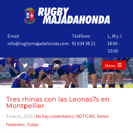
Email
Teléfono
L, M y J
info@rugbymajadahonda.com
91 634 38 21
18:00 -
20:00
Menu
Tres rhinas con las Leonas7s en
Montpellier
9 marzo, 2020
|
No hay comentarios
|
NOTICIAS
,
Senior
Femenino
,
Todas