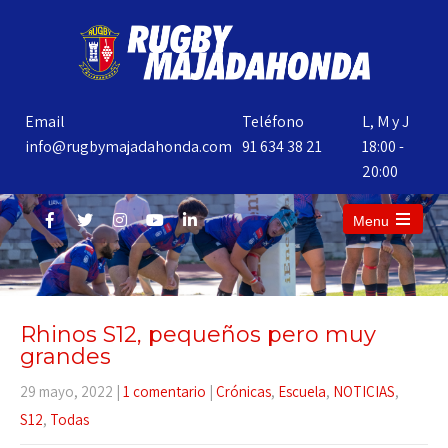
Email
Teléfono
L, M y J
info@rugbymajadahonda.com
91 634 38 21
18:00 -
20:00
Menu
Rhinos S12, pequeños pero muy
grandes
29 mayo, 2022
|
1 comentario
|
Crónicas
,
Escuela
,
NOTICIAS
,
S12
,
Todas