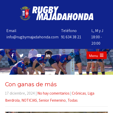
Email
Teléfono
L, M y J
info@rugbymajadahonda.com
91 634 38 21
18:00 -
20:00
Menu
Con ganas de más
17 diciembre, 2024
|
No hay comentarios
|
Crónicas
,
Liga
Iberdrola
,
NOTICIAS
,
Senior Femenino
,
Todas